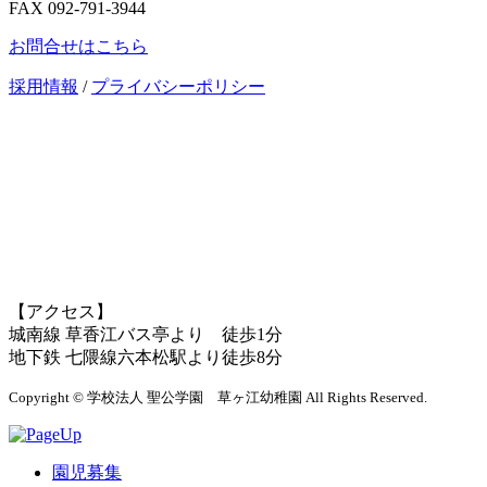
FAX 092-791-3944
お問合せはこちら
採用情報
/
プライバシーポリシー
【アクセス】
城南線 草香江バス亭より 徒歩1分
地下鉄 七隈線六本松駅より徒歩8分
Copyright © 学校法人 聖公学園 草ヶ江幼稚園 All Rights Reserved.
園児募集