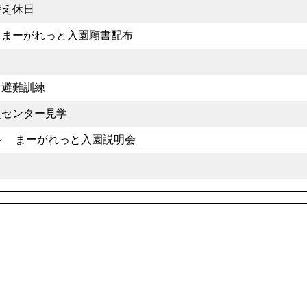
替え休日
 まーがれっと入園願書配布
日
 避難訓練
災センター見学
00～ まーがれっと入園説明会