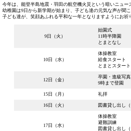
今年は、能登半島地震・羽田の航空機火災という暗いニュー
幼稚園は9日から新学期が始まり、子ども達の元気な声が聞
子ども達が、笑顔あふれる平和な一年となりますようにお祈
始園式
9日（火）
11時半降園
とまとなし
体操教室
10日（水）
給食スタート
とまとスタート
卒園・進級写真
12日（金）
9時まで登園
15日（月）
礼拝
16日（火）
図書貸し出し（
体操教室
避難訓練
17日（水）
図書貸し出し（